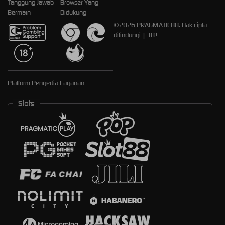
Tanggung Jawab
Browser Yang
Bermain
Didukung
©2026 PRAGMATIC88. Hak cipta
dilindungi | 18+
Platform Penyedia Layanan
Slots