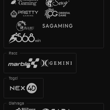
Race
Togel
Olahraga