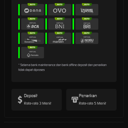
* Selama bank maintenance dan bank offline deposit dan penarikan
tidak dapat diproses
Deposit
Penarikan
Rata-rata 3 Menit
Rata-rata 5 Menit