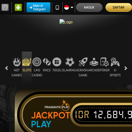
Main di
MASUK
DAFTAR
Telegram
HOT
SLOTS
LIVE
RACE
TOGEL
OLAHRAGA
CRASH
ARCADE
POKER
E-
PROMO
GAMES
CASINO
GAME
SPORTS
IDR
12,684,
JACKPOT
PLAY