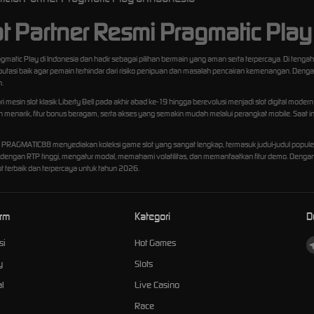
t Partner Resmi Pragmatic Play
agmatic Play di Indonesia dan hadir sebagai pilihan bermain yang aman serta terpercaya. Di teng
tasi baik agar pemain terhindar dari risiko penipuan dan masalah pencairan kemenangan. Den
.
i mesin slot klasik Liberty Bell pada akhir abad ke-19 hingga berevolusi menjadi slot digital mode
 menarik, fitur bonus beragam, serta akses yang semakin mudah melalui perangkat mobile. Saat in
 PRAGMATIC88 menyediakan koleksi game slot yang sangat lengkap, termasuk judul-judul populer s
ame dengan RTP tinggi, mengatur modal, memahami volatilitas, dan memanfaatkan fitur demo. Deng
ot terbaik dan terpercaya untuk tahun 2026.
orm
Kategori
D
si
Hot Games
y
Slots
al
Live Casino
Race