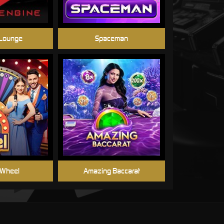
Lounge
Spaceman
Wheel
Amazing Baccarat