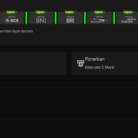
an tidak dapat diproses
Penarikan
Rata-rata 5 Menit