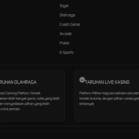
Togel
Olahraga
Crash Game
Arcade
Poker
E-Sports
RUHAN OLAHRAGA
TARUHAN LIVE KASINO
ook Gaming Platform Terbaik
Platform Pilihan bagi perusahaan-perusa
kan lebih banyak game, odds yang lebih
terbaik di dunia, dengan pilihan variasi g
 dan menyediakan pilihan yang lebih
terbanyak
untuk pemain.