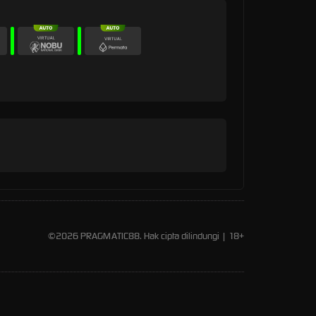
©2026 PRAGMATIC88. Hak cipta dilindungi | 18+