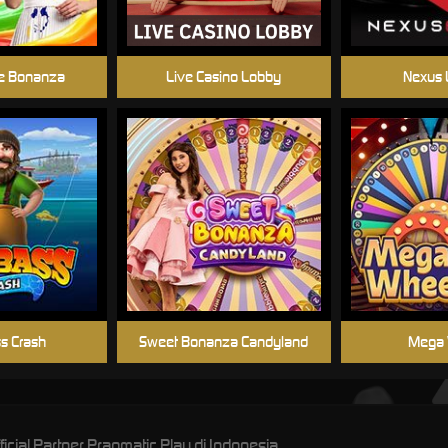
me Bonanza
Live Casino Lobby
Nexus 
ss Crash
Sweet Bonanza Candyland
Mega 
cial Partner Pragmatic Play di Indonesia